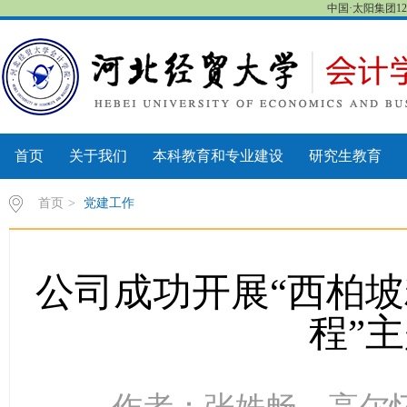
中国·太阳集团122cc
首页
关于我们
本科教育和专业建设
研究生教育
首页
>
党建工作
公司成功开展“西柏
程”