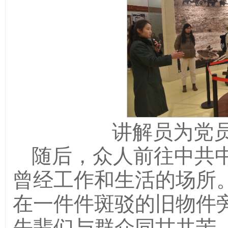
讲解员为党
随后，众人前往中共
曾经工作和生活的场所
在一件件斑驳的旧物件
先辈们与群众同甘共苦