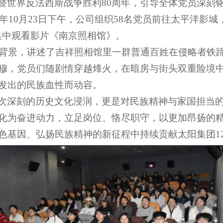
暨世界反法西斯战争胜利80周年，引导全体党员深刻
5年10月23日下午，公司组织58名党员前往太平洋影
集中观看影片《南京照相馆》。
陷为背景，讲述了吉祥照相馆里一群普通百姓在侵略者铁
穆，党员们随剧情穿越烽火，在暗房与街头双重险境
发出的民族血性而动容。
次深刻的历史文化浸润，更是对民族精神与家国担当
化为奋进动力，立足岗位、恪尽职守，以更加昂扬的
色基因、弘扬民族精神的新征程中持续贡献太阳集团12