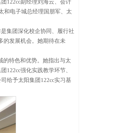
122cc副经理刘海云、会计
太和电子城总经理国朋军、太
作是集团深化校企协同、履行社
更多的发展机会。她期待在未
领域的特色和优势。她指出与太
122cc强化实践教学环节、
给予太阳集团122cc实习基