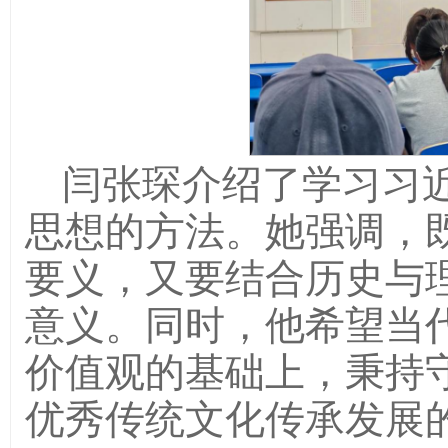
闫张琛介绍了学习习
思想的方法。她强调，
要义，又要结合历史与
意义。同时，他希望当
价值观的基础上，秉持
优秀传统文化传承发展