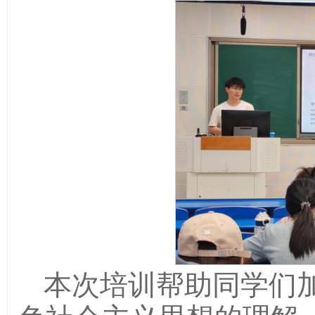
本次培训帮助同学们