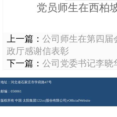
党员师生在西柏
上一篇：
公司师生在第四届
政厅感谢信表彰
下一篇：
公司党委书记李晓华
地址：河北省石家庄市学府路47号
邮编：050061
版权所有 中国·太阳集团122cc(股份有限公司)-OfficialWebsite