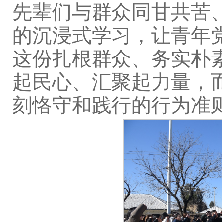
先辈们与群众同甘共苦
的沉浸式学习，让青年
这份扎根群众、务实朴
起民心、汇聚起力量，
刻恪守和践行的行为准