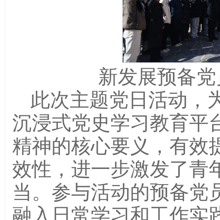
新发展预备党
此次主题党日活动，
沉浸式党史学习教育平
精神的核心要义，有效
效性，进一步激发了青
当。参与活动的预备党
融入日常学习和工作实