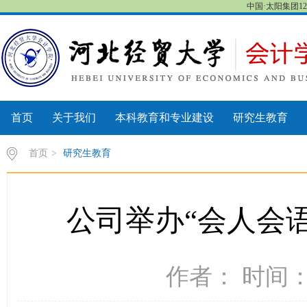
中国·太阳集团122cc
首页
关于我们
本科教育和专业建设
研究生教育
首页
>
研究生教育
公司举办“会人会语
作者： 时间：2