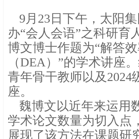
9月23日下午，太阳集
办“会人会语”之科研育
博文博士作题为“解答
（DEA）”的学术讲座
青年骨干教师以及2024
座。
魏博文以近年来运用数
学术论文数量为切入点
展现了该方法在课题研