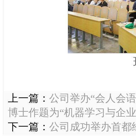
上一篇：
公司举办“会人会语
博士作题为“机器学习与企
下一篇：
公司成功举办首都