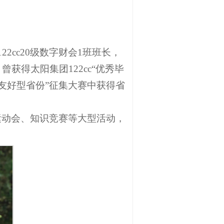
2cc20级数字财会1班班长，
得太阳集团122cc“优秀毕
年友好型省份”征集大赛中获得省
运动会、知识竞赛等大型活动，